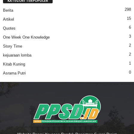
KATEGORI TERPOPULER
298
Berita
15
Artikel
6
Quotes
3
One Week One Knowledge
2
Story Time
2
kejuaraan lomba
1
Kitab Kuning
0
Asrama Putri