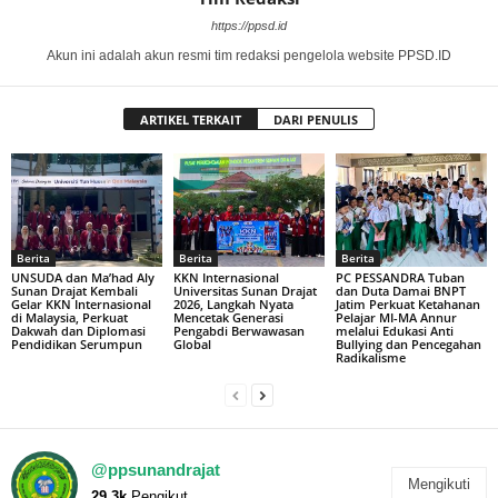
https://ppsd.id
Akun ini adalah akun resmi tim redaksi pengelola website PPSD.ID
ARTIKEL TERKAIT
DARI PENULIS
Berita
Berita
Berita
UNSUDA dan Ma’had Aly
KKN Internasional
PC PESSANDRA Tuban
Sunan Drajat Kembali
Universitas Sunan Drajat
dan Duta Damai BNPT
Gelar KKN Internasional
2026, Langkah Nyata
Jatim Perkuat Ketahanan
di Malaysia, Perkuat
Mencetak Generasi
Pelajar MI-MA Annur
Dakwah dan Diplomasi
Pengabdi Berwawasan
melalui Edukasi Anti
Pendidikan Serumpun
Global
Bullying dan Pencegahan
Radikalisme
@ppsunandrajat
Mengikuti
29.3k
Pengikut