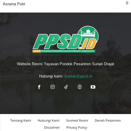
0
Asrama Putri
Website Resmi Yayasan Pondok Pesantren Sunan Drajat
Hubungi kami:
kontak@ppsd.id
Tentang Kami
Hubungi Kami
Sosmed Resmi
Denah Pesantren
Disclaimer
Privacy Policy