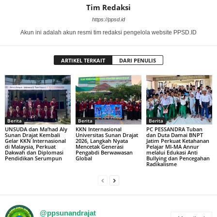
Tim Redaksi
https://ppsd.id
Akun ini adalah akun resmi tim redaksi pengelola website PPSD.ID
ARTIKEL TERKAIT
DARI PENULIS
Berita
Berita
Berita
UNSUDA dan Ma’had Aly
KKN Internasional
PC PESSANDRA Tuban
Sunan Drajat Kembali
Universitas Sunan Drajat
dan Duta Damai BNPT
Gelar KKN Internasional
2026, Langkah Nyata
Jatim Perkuat Ketahanan
di Malaysia, Perkuat
Mencetak Generasi
Pelajar MI-MA Annur
Dakwah dan Diplomasi
Pengabdi Berwawasan
melalui Edukasi Anti
Pendidikan Serumpun
Global
Bullying dan Pencegahan
Radikalisme
@ppsunandrajat