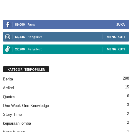
89,000
Fans
SUKA
66,446
Pengikut
MENGIKUTI
22,200
Pengikut
MENGIKUTI
KATEGORI TERPOPULER
298
Berita
15
Artikel
6
Quotes
3
One Week One Knowledge
2
Story Time
2
kejuaraan lomba
1