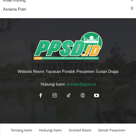
Kitab Kuning
0
Asrama Putri
Website Resmi Yayasan Pondok Pesantren Sunan Drajat
Hubungi kami:
kontak@ppsd.id
Tentang Kami
Hubungi Kami
Sosmed Resmi
Denah Pesantren