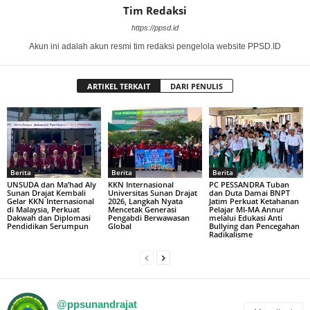
Tim Redaksi
https://ppsd.id
Akun ini adalah akun resmi tim redaksi pengelola website PPSD.ID
ARTIKEL TERKAIT
DARI PENULIS
Berita
Berita
Berita
UNSUDA dan Ma’had Aly
KKN Internasional
PC PESSANDRA Tuban
Sunan Drajat Kembali
Universitas Sunan Drajat
dan Duta Damai BNPT
Gelar KKN Internasional
2026, Langkah Nyata
Jatim Perkuat Ketahanan
di Malaysia, Perkuat
Mencetak Generasi
Pelajar MI-MA Annur
Dakwah dan Diplomasi
Pengabdi Berwawasan
melalui Edukasi Anti
Pendidikan Serumpun
Global
Bullying dan Pencegahan
Radikalisme
@ppsunandrajat