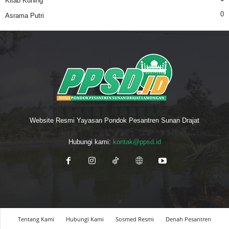
Kitab Kuning
0
Asrama Putri
Website Resmi Yayasan Pondok Pesantren Sunan Drajat
Hubungi kami:
kontak@ppsd.id
Tentang Kami
Hubungi Kami
Sosmed Resmi
Denah Pesantren