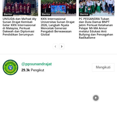
Berita
Berita
Berita
UNSUDA dan Ma’had Aly
KKN Internasional
PC PESSANDRA Tuban
Sunan Drajat Kembali
Universitas Sunan Drajat
dan Duta Damai BNPT
Gelar KKN Internasional
2026, Langkah Nyata
Jatim Perkuat Ketahanan
di Malaysia, Perkuat
Mencetak Generasi
Pelajar MI-MA Annur
Dakwah dan Diplomasi
Pengabdi Berwawasan
melalui Edukasi Anti
Pendidikan Serumpun
Global
Bullying dan Pencegahan
Radikalisme
@ppsunandrajat
Mengikuti
29.3k
Pengikut