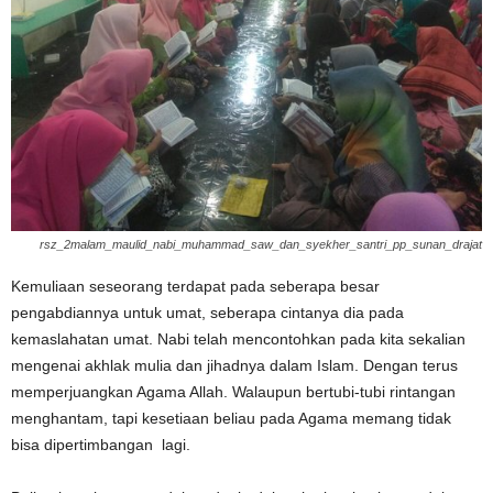
rsz_2malam_maulid_nabi_muhammad_saw_dan_syekher_santri_pp_sunan_drajat
Kemuliaan seseorang terdapat pada seberapa besar
pengabdiannya untuk umat, seberapa cintanya dia pada
kemaslahatan umat. Nabi telah mencontohkan pada kita sekalian
mengenai akhlak mulia dan jihadnya dalam Islam. Dengan terus
memperjuangkan Agama Allah. Walaupun bertubi-tubi rintangan
menghantam, tapi kesetiaan beliau pada Agama memang tidak
bisa dipertimbangan lagi.