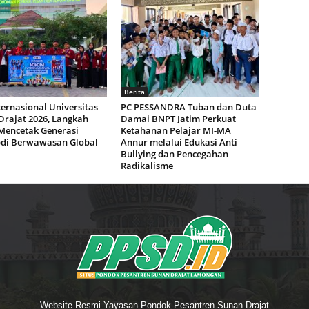
Berita
ernasional Universitas
PC PESSANDRA Tuban dan Duta
Drajat 2026, Langkah
Damai BNPT Jatim Perkuat
Mencetak Generasi
Ketahanan Pelajar MI-MA
di Berwawasan Global
Annur melalui Edukasi Anti
Bullying dan Pencegahan
Radikalisme
Website Resmi Yayasan Pondok Pesantren Sunan Drajat