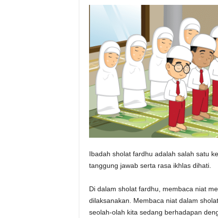
k
P
e
s
a
n
t
r
e
n
S
u
n
a
n
Ibadah sholat fardhu adalah salah satu k
D
r
tanggung jawab serta rasa ikhlas dihati.
a
j
Di dalam sholat fardhu, membaca niat me
a
dilaksanakan. Membaca niat dalam sholat 
t
seolah-olah kita sedang berhadapan den