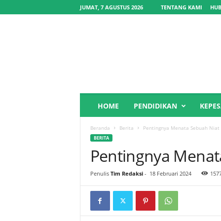
JUMAT, 7 AGUSTUS 2026
TENTANG KAMI
HUB
Y
HOME
PENDIDIKAN
KEPE
a
y
Beranda
Berita
Pentingnya Menata Sebuah Niat
a
BERITA
s
Pentingnya Menat
a
n
P
Penulis
Tim Redaksi
-
18 Februari 2024
157
o
n
d
o