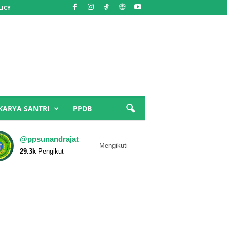
LICY
KARYA SANTRI
PPDB
@ppsunandrajat
Mengikuti
29.3k
Pengikut