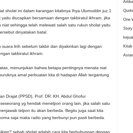
Artike
Quot
t sholat ini dalam karangan kitabnya Ihya Ulumuddin juz 1
yaitu diucapkan bersamaan dengan takbiratul ikhram, jika
One 
at sehingga telah melewati salah satu rukun sholat yaitu
Story
ersebut dinyatakan batal.
kejua
Kitab
suara lirih sebelum takbir dan diyakinkan lagi dengan
gan takbiratul ikhram.
Asram
i atas, menunjukan bahwa betapa pentingnya menata niat
buruknya amal perbuatan kita di hadapan Allah tergantung
 Drajat (PPSD), Prof. DR. KH. Abdul Ghofur
i seseorang yg hendak menelpon orang lain, jika salah satu
njawab telpon itu akan berbeda. Begitu juga saat kita
 koma saja maka radio yang berbunyi pun pasti berbeda.
an? sebab sholat adalah cara kita berhubungan dengan