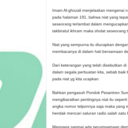
Imam Al-ghozali menjelaskan mengenai nia
pada halaman 191, bahwa niat yang tepat 
seseorang terlambat dalam mengucapkan ni
takbiratul ikhram maka sholat seseorang t
Niat yang sempurna itu diucapkan dengan 
membacanya di dalam hati bersamaan den
Dari keterangan yang telah disebutkan d
dalam segala perbuatan kita, sebab baik 
pada niat yg kita ucapkan.
Bahkan pengasuh Pondok Pesantren Sunan
mengibaratkan pentingnya niat itu sepert
angka nomor telponnya saja maka yang me
hendak mencari saluran radio salah satu
Mengapa sampai ada perumpamaan demiki