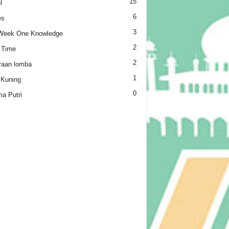
15
l
6
es
3
Week One Knowledge
2
 Time
2
raan lomba
1
 Kuning
0
a Putri