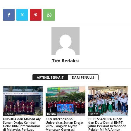
Tim Redaksi
ARTIKEL TERKAIT
DARI PENULIS
Berita
Berita
Berita
UNSUDA dan Ma’had Aly
KKN Internasional
PC PESSANDRA Tuban
Sunan Drajat Kembali
Universitas Sunan Drajat
dan Duta Damai BNPT
Gelar KKN Internasional
2026, Langkah Nyata
Jatim Perkuat Ketahanan
di Malaysia, Perkuat
Mencetak Generasi
Pelajar MI-MA Annur