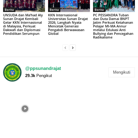
Berita
Berita
Berita
UNSUDA dan Ma’had Aly
KKN Internasional
PC PESSANDRA Tuban
Sunan Drajat Kembali
Universitas Sunan Drajat
dan Duta Damai BNPT
Gelar KKN Internasional
2026, Langkah Nyata
Jatim Perkuat Ketahanan
di Malaysia, Perkuat
Mencetak Generasi
Pelajar MI-MA Annur
Dakwah dan Diplomasi
Pengabdi Berwawasan
melalui Edukasi Anti
Pendidikan Serumpun
Global
Bullying dan Pencegahan
Radikalisme
@ppsunandrajat
Mengikuti
29.3k
Pengikut