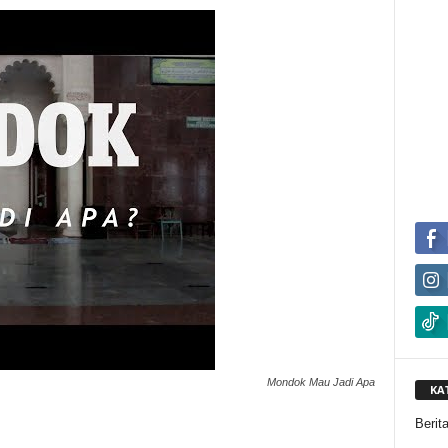
Mondok Mau Jadi Apa
KA
Berit