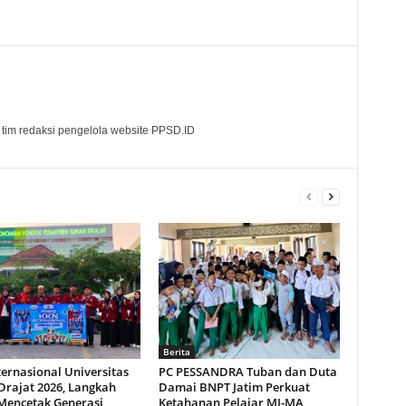
 tim redaksi pengelola website PPSD.ID
Berita
ernasional Universitas
PC PESSANDRA Tuban dan Duta
Drajat 2026, Langkah
Damai BNPT Jatim Perkuat
Mencetak Generasi
Ketahanan Pelajar MI-MA