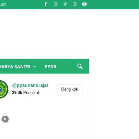
LICY
KARYA SANTRI
PPDB
@ppsunandrajat
Mengikuti
29.3k
Pengikut