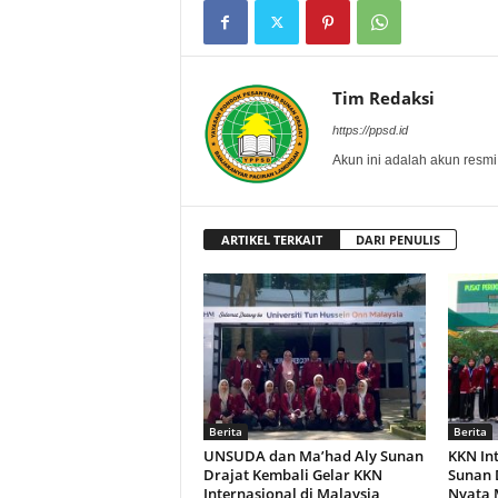
Tim Redaksi
https://ppsd.id
Akun ini adalah akun resmi
ARTIKEL TERKAIT
DARI PENULIS
Berita
Berita
UNSUDA dan Ma’had Aly Sunan
KKN Int
Drajat Kembali Gelar KKN
Sunan 
Internasional di Malaysia,
Nyata 