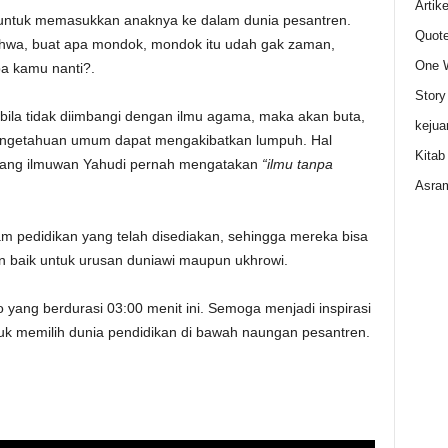
Artike
ntuk memasukkan anaknya ke dalam dunia pesantren.
Quot
wa, buat apa mondok, mondok itu udah gak zaman,
One 
a kamu nanti?.
Story
 bila tidak diimbangi dengan ilmu agama, maka
akan buta,
kejua
pengetahuan umum dapat mengakibatkan lumpuh. Hal
Kitab
eorang ilmuwan Yahudi pernah mengatakan
“ilmu tanpa
Asram
m pedidikan yang telah disediakan, sehingga mereka bisa
n baik untuk urusan duniawi maupun ukhrowi.
yang berdurasi 03:00 menit ini. Semoga menjadi inspirasi
untuk memilih dunia pendidikan di bawah naungan pesantren.