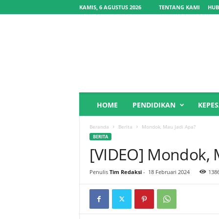
KAMIS, 6 AGUSTUS 2026
TENTANG KAMI
HUB
Y
HOME
PENDIDIKAN
KEPE
a
y
Beranda
Berita
Mondok, Mau Jadi Apa?
a
BERITA
s
[VIDEO] Mondok, 
a
n
P
Penulis
Tim Redaksi
-
18 Februari 2024
138
o
n
d
o