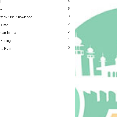
15
l
6
es
3
Week One Knowledge
2
 Time
2
raan lomba
1
 Kuning
0
a Putri