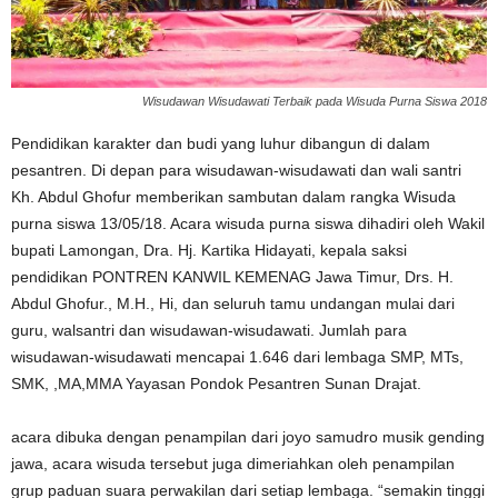
Wisudawan Wisudawati Terbaik pada Wisuda Purna Siswa 2018
Pendidikan karakter dan budi yang luhur dibangun di dalam
pesantren. Di depan para wisudawan-wisudawati dan wali santri
Kh. Abdul Ghofur memberikan sambutan dalam rangka Wisuda
purna siswa 13/05/18. Acara wisuda purna siswa dihadiri oleh Wakil
bupati Lamongan, Dra. Hj. Kartika Hidayati, kepala saksi
pendidikan PONTREN KANWIL KEMENAG Jawa Timur, Drs. H.
Abdul Ghofur., M.H., Hi, dan seluruh tamu undangan mulai dari
guru, walsantri dan wisudawan-wisudawati. Jumlah para
wisudawan-wisudawati mencapai 1.646 dari lembaga SMP, MTs,
SMK, ,MA,MMA Yayasan Pondok Pesantren Sunan Drajat.
acara dibuka dengan penampilan dari joyo samudro musik gending
jawa, acara wisuda tersebut juga dimeriahkan oleh penampilan
grup paduan suara perwakilan dari setiap lembaga. “semakin tinggi