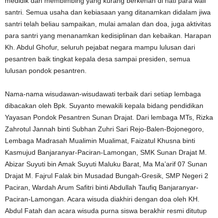
medidik dan membimbing yang kurang berkenan di hati para wali
santri. Semua usaha dan kebiasaan yang ditanamkan didalam jiwa
santri telah beliau sampaikan, mulai amalan dan doa, juga aktivitas
para santri yang menanamkan kedisiplinan dan kebaikan. Harapan
Kh. Abdul Ghofur, seluruh pejabat negara mampu lulusan dari
pesantren baik tingkat kepala desa sampai presiden, semua
lulusan pondok pesantren.
Nama-nama wisudawan-wisudawati terbaik dari setiap lembaga
dibacakan oleh Bpk. Suyanto mewakili kepala bidang pendidikan
Yayasan Pondok Pesantren Sunan Drajat. Dari lembaga MTs, Rizka
Zahrotul Jannah binti Subhan Zuhri Sari Rejo-Balen-Bojonegoro,
Lembaga Madrasah Mualimin Mualimat, Faizatul Khusna binti
Kasmujud Banjaranyar-Paciran-Lamongan, SMK Sunan Drajat M.
Abizar Suyuti bin Amak Suyuti Maluku Barat, Ma Ma’arif 07 Sunan
Drajat M. Fajrul Falak bin Musadad Bungah-Gresik, SMP Negeri 2
Paciran, Wardah Arum Safitri binti Abdullah Taufiq Banjaranyar-
Paciran-Lamongan. Acara wisuda diakhiri dengan doa oleh KH.
Abdul Fatah dan acara wisuda purna siswa berakhir resmi ditutup