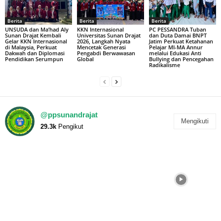
Berita
Berita
Berita
UNSUDA dan Ma’had Aly
KKN Internasional
PC PESSANDRA Tuban
Sunan Drajat Kembali
Universitas Sunan Drajat
dan Duta Damai BNPT
Gelar KKN Internasional
2026, Langkah Nyata
Jatim Perkuat Ketahanan
di Malaysia, Perkuat
Mencetak Generasi
Pelajar MI-MA Annur
Dakwah dan Diplomasi
Pengabdi Berwawasan
melalui Edukasi Anti
Pendidikan Serumpun
Global
Bullying dan Pencegahan
Radikalisme
@ppsunandrajat
Mengikuti
29.3k
Pengikut