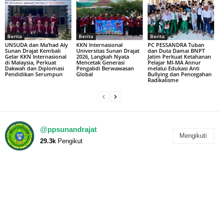
Berita
Berita
Berita
UNSUDA dan Ma’had Aly
KKN Internasional
PC PESSANDRA Tuban
Sunan Drajat Kembali
Universitas Sunan Drajat
dan Duta Damai BNPT
Gelar KKN Internasional
2026, Langkah Nyata
Jatim Perkuat Ketahanan
di Malaysia, Perkuat
Mencetak Generasi
Pelajar MI-MA Annur
Dakwah dan Diplomasi
Pengabdi Berwawasan
melalui Edukasi Anti
Pendidikan Serumpun
Global
Bullying dan Pencegahan
Radikalisme
@ppsunandrajat
Mengikuti
29.3k
Pengikut